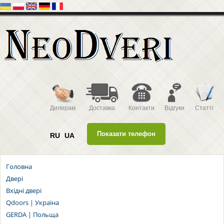
Дилерам
Доставка
Контакти
Відгуки
Статті
Показати телефон
RU
UA
Головна
Двері
Вхідні двері
Qdoors | Україна
GERDA | Польща