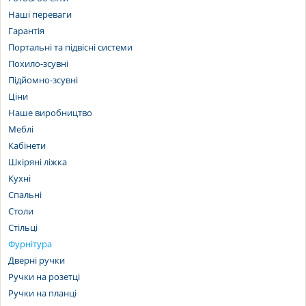
Наші переваги
Гарантія
Портальні та підвісні системи
Похило-зсувні
Підйомно-зсувні
Ціни
Наше виробництво
Меблі
Кабінети
Шкіряні ліжка
Кухні
Спальні
Столи
Стільці
Фурнітура
Дверні ручки
Ручки на розетці
Ручки на планці