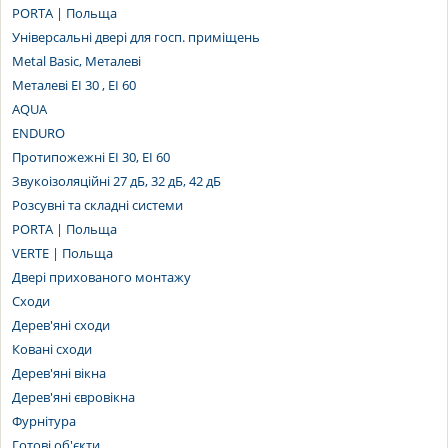
PORTA | Польща
Універсальні двері для госп. приміщень
Metal Basic, Металеві
Металеві EI 30 , EI 60
AQUA
ENDURO
Протипожежні EI 30, EI 60
Звукоізоляційні 27 дБ, 32 дБ, 42 дБ
Розсувні та складні системи
PORTA | Польща
VERTE | Польща
Двері прихованого монтажу
Сходи
Дерев'яні сходи
Ковані сходи
Дерев'яні вікна
Дерев'яні євровікна
Фурнітура
Готові об'єкти