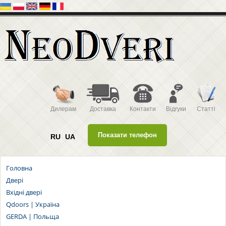
Дилерам
Доставка
Контакти
Відгуки
Статті
Показати телефон
RU
UA
Головна
Двері
Вхідні двері
Qdoors | Україна
GERDA | Польща