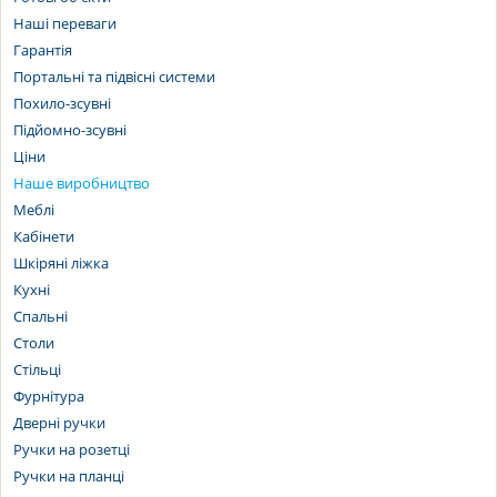
Наші переваги
Гарантія
Портальні та підвісні системи
Похило-зсувні
Підйомно-зсувні
Ціни
Наше виробництво
Меблі
Кабінети
Шкіряні ліжка
Кухні
Спальні
Столи
Стільці
Фурнітура
Дверні ручки
Ручки на розетці
Ручки на планці