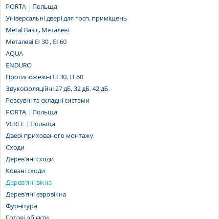
PORTA | Польща
Універсальні двері для госп. приміщень
Metal Basic, Металеві
Металеві EI 30 , EI 60
AQUA
ENDURO
Протипожежні EI 30, EI 60
Звукоізоляційні 27 дБ, 32 дБ, 42 дБ
Розсувні та складні системи
PORTA | Польща
VERTE | Польща
Двері прихованого монтажу
Сходи
Дерев'яні сходи
Ковані сходи
Дерев'яні вікна
Дерев'яні євровікна
Фурнітура
Готові об'єкти